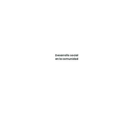
Fortalecimiento
Cuidado
Desarrollo social
económico
ambiental
en la comunidad
para la región
Nuestro modelo sostenible e
incluyente contribuye al
desarrollo territorial y nacional.