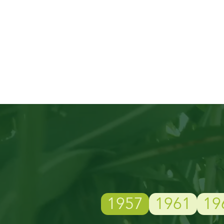
1957
1961
19