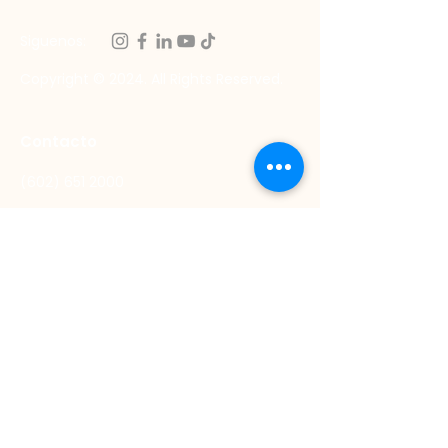
Siguenos:
Copyright © 2024. All Rights Reserved.
Contacto
(602) 651 2000
Carrera 21 #10-300 Yumbo,
Valle del Cauca, Colombia
atencion.clientes@propal.com.co
Propal.Proveedores@propal.com.co
Links