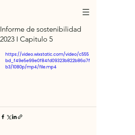
Informe de sostenibilidad
2023 I Capitulo 5
https://video.wixstatic.com/video/c555
bd_f49e5e99e0f84fd09323b822b86a7f
b3/1080p/mp4/file.mp4