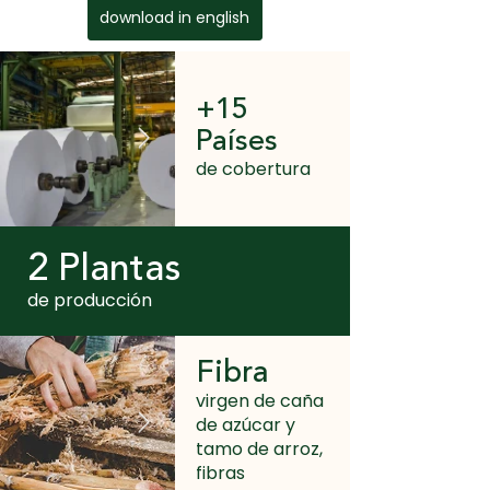
download in english
+15
Países
de cobertura
2 Plantas
de producción
Fibra
virgen de caña
de azúcar y
tamo de arroz,
fibras