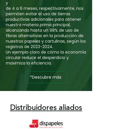
y
de 4 a 6 meses, respectivamente, nos
permiten evitar el uso de tierras
productivas adicionales para obtener
nuestra materia prima principal,
alcanzando hasta un 98% de uso de
fibras alternativas en la producción de
nuestros papeles y cartulinas, según los
registros de
2023-2024
.
Un ejemplo claro de cómo la economía
circular reduce el desperdicio y
maximiza la eficiencia.
*Descubre más
Distribuidores aliados