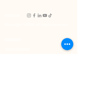
Follow us:
Copyright © 2024. All Rights Reserved.
Contact
(602) 651 2000
Carrera 21 #10-300 Yumbo,
Valle del Cauca, Colombia
atencion.clientes@propal.com.co
Propal.Proveedores@propal.com.co